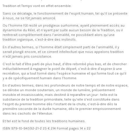
Tradition et Temps vont en effet ensemble.
Sans ce décalage, le fonctionnement de l’esprit humain, tel qu’il se présente
à nous, ne se fût jamais amorcé.
Ou l’homme fût resté un prodigieux surhomme, ayant pleinement accès au
dynamisme du Réel, et n’ayant par suite aucun besoin de la Tradition, ou il
rentrerait complètement dans l’animalité, ne possédant alors qu’une
tradition organique, c’est-à-dire des instincts.
En d’autres termes, si l’homme était simplement parti de l’animalité, il y
serait plongé encore, et ce ciment intellectuel que nous appelons tradition
n’eût jamais pris consistance.
C’est le fait d’être parti de plus haut, d’être retombé plus bas, et de chercher
inéluctablement à regagner le point de départ, c’est-à-dire d’aspirer à une
recréation, qui a tout formé dans l’espèce humaine et qui forme tout ce qu’il
y a de spécifiquement humain dans l’homme.
En d’autres termes, dans les profondeurs de notre temps et de notre espace,
se dérobe un monde souterrain, un monde de lumière, présentement
invisible et insaisissable, mais destiné à reparaître un jour : telle est la
substance de la tradition primordiale, telle qu’elle s’est constituée dans
l’esprit du premier homme dès l’instant de la chute, c’est-à-dire dès la
première seconde de la durée humaine, dès le premier emprisonnement
dans les cachots de l’étendue.
Et tel est le fond de toutes les traditions humaines.
ISBN 979-10-94592-21-2 25 € 214 Format pages 14 x 22