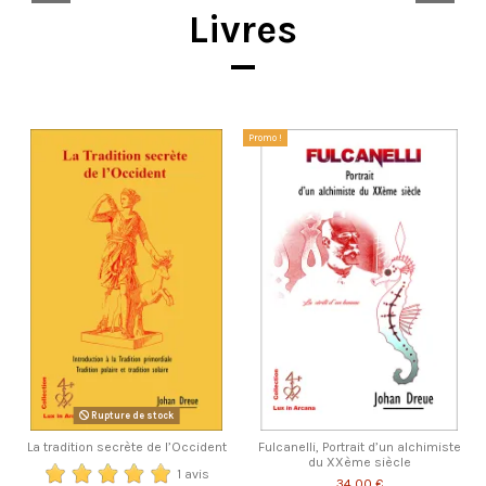
Livres
Promo !
Rupture de stock
La tradition secrète de l’Occident
Fulcanelli, Portrait d’un alchimiste
du XXème siècle
1 avis
34,00 €