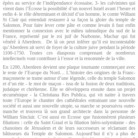
épées au service de l’indépendance écossaise, 3- les calvinistes qui
virent dans l’Écosse la possibilité d’un nouvel Israël avant l’heure et
enfin 4- le rôle déterminant et décisif d’un homme, le comte William
St Clair qui entendait restaurer à sa façon la gloire du temple de
Salomon. Pour faire lever cette pâte et comme levain il faut enfin
mentionner la connexion avec le milieu talmudique du sud de la
France, représenté par le roi juif de Narbonne, Machar qui fut
vénéré à Aberdeen.
De là on peut inférer qu’il est incontestable
qu’Aberdeen ait servi de foyer de la culture juive pendant la période
1100-1750. Toutes ces diasporas comprenant de nombreux
intellectuels vont contribuer à l’essor et la renommée de la ville.
En 1200, Aberdeen devient une plaque tournante commerçant avec
le reste de l’Europe du Nord… L’histoire des origines de la Franc-
maçonnerie se trame autour d’une légende, celle du temple Salomon
et d’un rite - le mot de maçon - issu de la fusion de deux traditions,
judaïque et chrétienne. Elle se développera ensuite dans un projet
œcuménique - la Christiana Res Publica, qui vit naitre à travers
toute l’Europe le chantier des cathédrales entrainant une nouvelle
société et aussi une nouvelle utopie, sa marche se poursuivra outre-
manche et trouvera là son grand architecte dans la personne de
William Sinclair. C’est aussi en Ecosse que fusionnèrent plusieurs
filiations : celle du Saint Graal et la filiation hiéro-solymitaine - des
chanoines de Jérusalem et de leurs successeurs se réclamant des
bâtisseurs du Temple de Salomon. Aujourd’hui il n’y a plus de