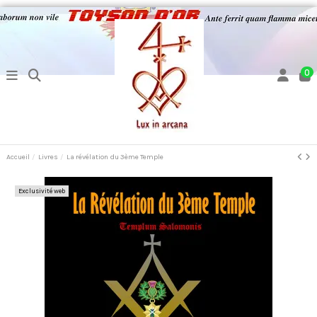
0
Accueil
Livres
La révélation du 3ème Temple
Exclusivité web