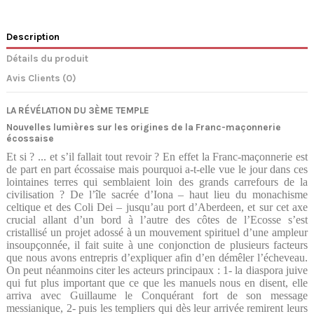
Description
Détails du produit
Avis Clients (0)
LA RÉVÉLATION DU 3ÈME TEMPLE
Nouvelles lumières sur les origines de la Franc-maçonnerie
écossaise
Et si ? ... et s’il fallait tout revoir ? En effet la Franc-maçonnerie est
de part en part écossaise mais pourquoi a-t-elle vue le jour dans ces
lointaines terres qui semblaient loin des grands carrefours de la
civilisation ? De l’île sacrée d’Iona – haut lieu du monachisme
celtique et des Coli Dei – jusqu’au port d’Aberdeen, et sur cet axe
crucial allant d’un bord à l’autre des côtes de l’Ecosse s’est
cristallisé un projet adossé à un mouvement spirituel d’une ampleur
insoupçonnée, il fait suite à une conjonction de plusieurs facteurs
que nous avons entrepris d’expliquer afin d’en démêler l’écheveau.
On peut néanmoins citer les acteurs principaux : 1- la diaspora juive
qui fut plus important que ce que les manuels nous en disent, elle
arriva avec Guillaume le Conquérant fort de son message
messianique, 2- puis les templiers qui dès leur arrivée remirent leurs