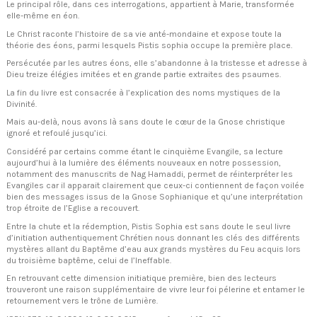
Le principal rôle, dans ces interrogations, appartient à Marie, transformée
elle-même en éon.
Le Christ raconte l’histoire de sa vie anté-mondaine et expose toute la
théorie des éons, parmi lesquels Pistis sophia occupe la première place.
Persécutée par les autres éons, elle s’abandonne à la tristesse et adresse à
Dieu treize élégies imitées et en grande partie extraites des psaumes.
La fin du livre est consacrée à l’explication des noms mystiques de la
Divinité.
Mais au-delà, nous avons là sans doute le cœur de la Gnose christique
ignoré et refoulé jusqu’ici.
Considéré par certains comme étant le cinquième Evangile, sa lecture
aujourd’hui à la lumière des éléments nouveaux en notre possession,
notamment des manuscrits de Nag Hamaddi, permet de réinterpréter les
Evangiles car il apparait clairement que ceux-ci contiennent de façon voilée
bien des messages issus de la Gnose Sophianique et qu’une interprétation
trop étroite de l’Eglise a recouvert.
Entre la chute et la rédemption, Pistis Sophia est sans doute le seul livre
d’initiation authentiquement Chrétien nous donnant les clés des différents
mystères allant du Baptême d’eau aux grands mystères du Feu acquis lors
du troisième baptême, celui de l’Ineffable.
En retrouvant cette dimension initiatique première, bien des lecteurs
trouveront une raison supplémentaire de vivre leur foi pélerine et entamer le
retournement vers le trône de Lumière.