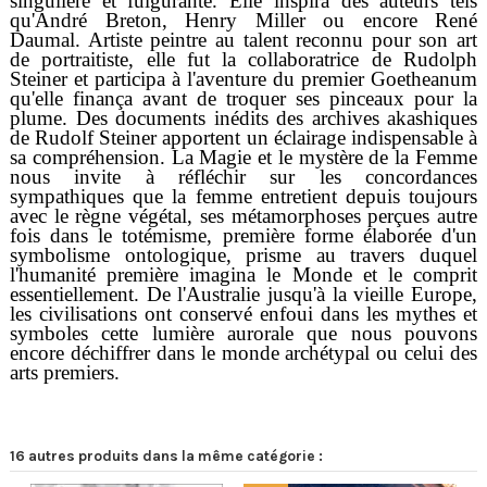
singulière et fulgurante. Elle inspira des auteurs tels
qu'André Breton, Henry Miller ou encore René
Daumal. Artiste peintre au talent reconnu pour son art
de portraitiste, elle fut la collaboratrice de Rudolph
Steiner et participa à l'aventure du premier Goetheanum
qu'elle finança avant de troquer ses pinceaux pour la
plume. Des documents inédits des archives akashiques
de Rudolf Steiner apportent un éclairage indispensable à
sa compréhension. La Magie et le mystère de la Femme
nous invite à réfléchir sur les concordances
sympathiques que la femme entretient depuis toujours
avec le règne végétal, ses métamorphoses perçues autre
fois dans le totémisme, première forme élaborée d'un
symbolisme ontologique, prisme au travers duquel
l'humanité première imagina le Monde et le comprit
essentiellement. De l'Australie jusqu'à la vieille Europe,
les civilisations ont conservé enfoui dans les mythes et
symboles cette lumière aurorale que nous pouvons
encore déchiffrer dans le monde archétypal ou celui des
arts premiers.
16 autres produits dans la même catégorie :