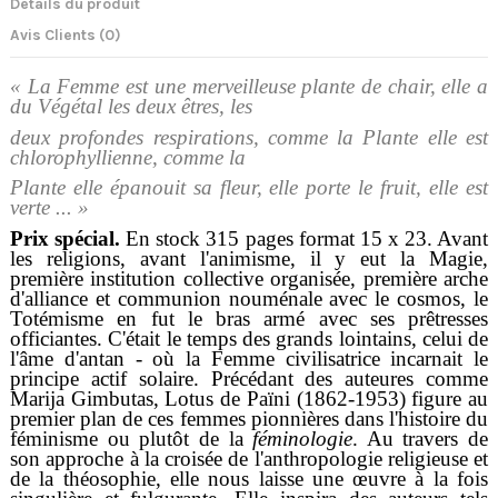
Détails du produit
Avis Clients (0)
« La Femme est une merveilleuse plante de chair, elle a
du Végétal les deux êtres, les
deux profondes respirations, comme la Plante elle est
chlorophyllienne, comme la
Plante elle épanouit sa fleur, elle porte le fruit, elle est
verte ... »
Prix spécial.
En stock 315 pages format 15 x 23. Avant
les religions, avant l'animisme, il y eut la Magie,
première institution collective organisée, première arche
d'alliance et communion nouménale avec le cosmos, le
Totémisme en fut le bras armé avec ses prêtresses
officiantes. C'était le temps des grands lointains, celui de
l'âme d'antan - où la Femme civilisatrice incarnait le
principe actif solaire. Précédant des auteures comme
Marija Gimbutas, Lotus de Païni (1862-1953) figure au
premier plan de ces femmes pionnières dans l'histoire du
féminisme ou plutôt de la
féminologie
. Au travers de
son approche à la croisée de l'anthropologie religieuse et
de la théosophie, elle nous laisse une œuvre à la fois