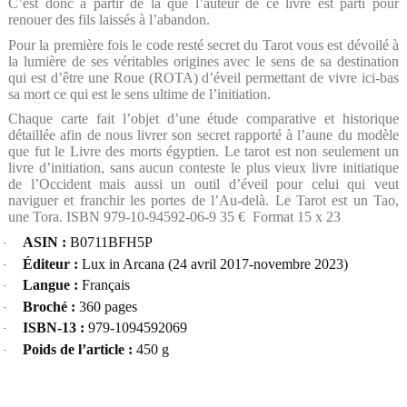
C’est donc à partir de là que l’auteur de ce livre est parti pour
renouer des fils laissés à l’abandon.
Pour la première fois le code resté secret du Tarot vous est dévoilé à
la lumière de ses véritables origines avec le sens de sa destination
qui est d’être une Roue (ROTA) d’éveil permettant de vivre ici-bas
sa mort ce qui est le sens ultime de l’initiation.
Chaque carte fait l’objet d’une étude comparative et historique
détaillée afin de nous livrer son secret rapporté à l’aune du modèle
que fut le Livre des morts égyptien. Le tarot est non seulement un
livre d’initiation, sans aucun conteste le plus vieux livre initiatique
de l’Occident mais aussi un outil d’éveil pour celui qui veut
naviguer et franchir les portes de l’Au-delà. Le Tarot est un Tao,
une Tora. ISBN 979-10-94592-06-9 35 €
Format 15 x 23
ASIN :
B0711BFH5P
·
Éditeur :
Lux in Arcana (24 avril 2017-novembre 2023)
·
Langue :
Français
·
Broché :
360 pages
·
ISBN-13 :
979-1094592069
·
Poids de l’article :
450 g
·