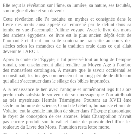
Elle reçut la révélation sur l’âme, sa lumière, sa nature, ses facultés,
son origine divine et son devenir.
Cette révélation elle l’a traduite en mythes et consignée dans le
Livre des morts ainsi appelé car emmené par le défunt dans sa
tombe en vue d’accomplir l’ultime voyage.
Avec le livre des morts
des anciens égyptiens, ce livre est le plus ancien dépôt écrit de
l’humanité et il eut une suite souterraine transcrite au cours des
siècles selon les méandres de la tradition orale dans ce qui allait
devenir le TAROT.
Après la chute de l’Égypte, il fut préservé tout au long de l’empire
romain, son enseignement allait renaître au Moyen Age à l’ombre
des monastères carolingien, A mesure que le savoir occidental se
reconstituait, les images commencèrent un long périple de diffusion
qui allait s’accentuer dans le sillage des bibles imprimées.
A la renaissance le lien avec l’antique et immémorial legs fut alors
perdu mais subsista le souvenir de son message que l’on attribuait
au très mystérieux Hermès Trismégiste. Pourtant au XVIII ème
siècle un homme de science, Court de Gébelin, humaniste et ami de
Voltaire, eut la géniale intuition de situer dans l’Égypte pharaonique
le foyer de conception de ces arcanes. Mais Champollion n’avait
pas encore produit son travail et faute de pouvoir déchiffrer les
rouleaux du Livre des Morts, l’intuition resta lettre morte.